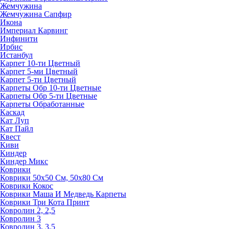
Жемчужина
Жемчужина Сапфир
Икона
Империал Карвинг
Инфинити
Ирбис
Истанбул
Карпет 10-ти Цветный
Карпет 5-ми Цветный
Карпет 5-ти Цветный
Карпеты Обр 10-ти Цветные
Карпеты Обр 5-ти Цветные
Карпеты Обработанные
Каскад
Кат Луп
Кат Пайл
Квест
Киви
Киндер
Киндер Микс
Коврики
Коврики 50х50 См, 50х80 См
Коврики Кокос
Коврики Маша И Медведь Карпеты
Коврики Три Кота Принт
Ковролин 2, 2,5
Ковролин 3
Ковролин 3, 3,5