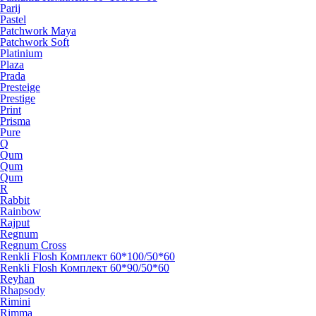
Parij
Pastel
Patchwork Maya
Patchwork Soft
Platinium
Plaza
Prada
Presteige
Prestige
Print
Prisma
Pure
Q
Qum
Qum
Qum
R
Rabbit
Rainbow
Rajput
Regnum
Regnum Cross
Renkli Flosh Комплект 60*100/50*60
Renkli Flosh Комплект 60*90/50*60
Reyhan
Rhapsody
Rimini
Rimma