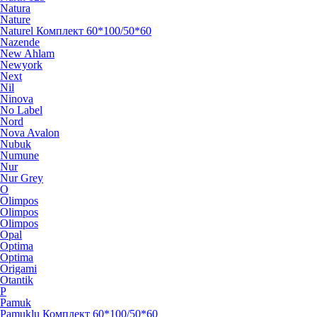
Natura
Nature
Naturel Комплект 60*100/50*60
Nazende
New Ahlam
Newyork
Next
Nil
Ninova
No Label
Nord
Nova Avalon
Nubuk
Numune
Nur
Nur Grey
O
Olimpos
Olimpos
Olimpos
Opal
Optima
Optima
Origami
Otantik
P
Pamuk
Pamuklu Комплект 60*100/50*60