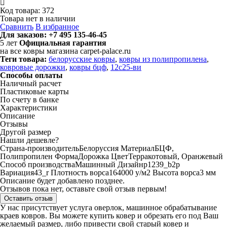
Код товара:
372
Товара нет в наличии
Сравнить
В избранное
Для заказов:
+7 495 135-46-45
5
лет
Официальная гарантия
на все ковры магазина carpet-palace.ru
Теги товара:
белорусские ковры
,
ковры из полипропилена
,
ковровые дорожки
,
ковры бцф
,
12с25-ви
Способы оплаты
Наличный расчет
Пластиковые карты
По счету в банке
Характеристики
Описание
Отзывы
Другой размер
Нашли дешевле?
Страна-производитель
Белоруссия
Материал
БЦФ,
Полипропилен
Форма
Дорожка
Цвет
Терракотовый, Оранжевый
Способ производства
Машинный
Дизайн
p1239_b2p
Вариация
43_r
Плотность ворса
164000 у/м2
Высота ворса
3 мм
Описание будет добавлено позднее.
Отзывов пока нет, оставьте свой отзыв первым!
Оставить отзыв
У нас присутствует услуга оверлок, машинное обрабатывание
краев ковров. Вы можете купить ковер и обрезать его под Ваш
желаемый размер, либо привести свой старый ковер и