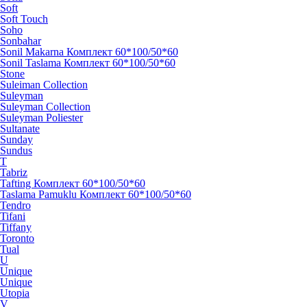
Soft
Soft Touch
Soho
Sonbahar
Sonil Makarna Комплект 60*100/50*60
Sonil Taslama Комплект 60*100/50*60
Stone
Suleiman Collection
Suleyman
Suleyman Collection
Suleyman Poliester
Sultanate
Sunday
Sundus
T
Tabriz
Tafting Комплект 60*100/50*60
Taslama Pamuklu Комплект 60*100/50*60
Tendro
Tifani
Tiffany
Toronto
Tual
U
Unique
Unique
Utopia
V