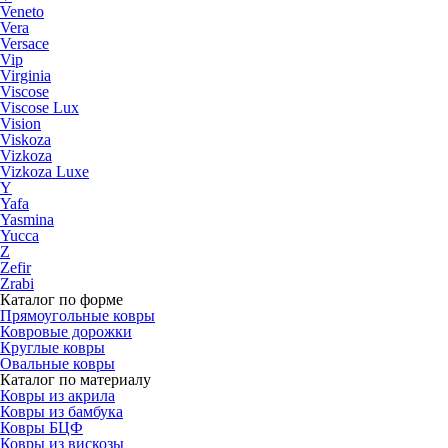
Veneto
Vera
Versace
Vip
Virginia
Viscose
Viscose Lux
Vision
Viskoza
Vizkoza
Vizkoza Luxe
Y
Yafa
Yasmina
Yucca
Z
Zefir
Zrabi
Каталог по форме
Прямоугольные ковры
Ковровые дорожки
Круглые ковры
Овальные ковры
Каталог по материалу
Ковры из акрила
Ковры из бамбука
Ковры БЦФ
Ковры из вискозы