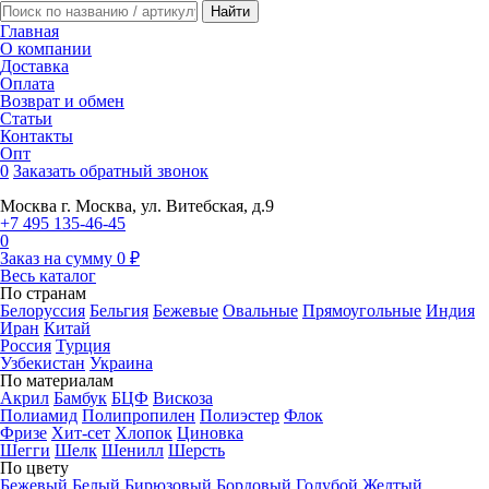
Главная
О компании
Доставка
Оплата
Возврат и обмен
Статьи
Контакты
Опт
0
Заказать обратный звонок
Москва
г. Москва, ул. Витебская, д.9
+7 495 135-46-45
0
Заказ на сумму
0
₽
Весь каталог
По странам
Белоруссия
Бельгия
Бежевые
Овальные
Прямоугольные
Индия
Иран
Китай
Россия
Турция
Узбекистан
Украина
По материалам
Акрил
Бамбук
БЦФ
Вискоза
Полиамид
Полипропилен
Полиэстер
Флок
Фризе
Хит-сет
Хлопок
Циновка
Шегги
Шелк
Шенилл
Шерсть
По цвету
Бежевый
Белый
Бирюзовый
Бордовый
Голубой
Желтый