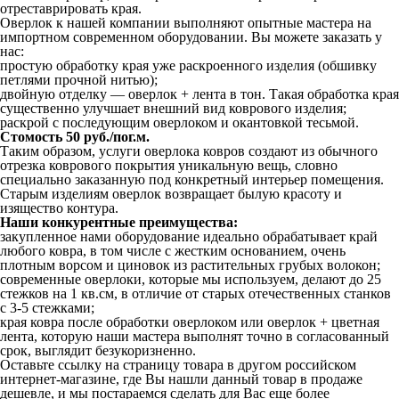
отреставрировать края.
Оверлок к нашей компании выполняют опытные мастера на
импортном современном оборудовании. Вы можете заказать у
нас:
простую обработку края уже раскроенного изделия (обшивку
петлями прочной нитью);
двойную отделку — оверлок + лента в тон. Такая обработка края
существенно улучшает внешний вид коврового изделия;
раскрой с последующим оверлоком и окантовкой тесьмой.
Стомость 50 руб./пог.м.
Таким образом, услуги оверлока ковров создают из обычного
отрезка коврового покрытия уникальную вещь, словно
специально заказанную под конкретный интерьер помещения.
Старым изделиям оверлок возвращает былую красоту и
изящество контура.
Наши конкурентные преимущества:
закупленное нами оборудование идеально обрабатывает край
любого ковра, в том числе с жестким основанием, очень
плотным ворсом и циновок из растительных грубых волокон;
современные оверлоки, которые мы используем, делают до 25
стежков на 1 кв.см, в отличие от старых отечественных станков
с 3-5 стежками;
края ковра после обработки оверлоком или оверлок + цветная
лента, которую наши мастера выполнят точно в согласованный
срок, выглядит безукоризненно.
Оставьте ссылку на страницу товара в другом российском
интернет-магазине, где Вы нашли данный товар в продаже
дешевле, и мы постараемся сделать для Вас еще более