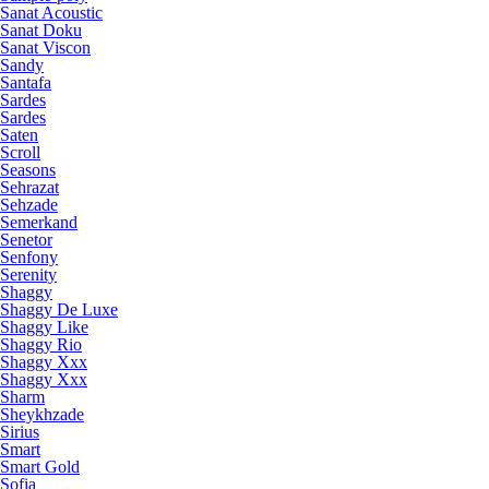
Sanat Acoustic
Sanat Doku
Sanat Viscon
Sandy
Santafa
Sardes
Sardes
Saten
Scroll
Seasons
Sehrazat
Sehzade
Semerkand
Senetor
Senfony
Serenity
Shaggy
Shaggy De Luxe
Shaggy Like
Shaggy Rio
Shaggy Xxx
Shaggy Xxx
Sharm
Sheykhzade
Sirius
Smart
Smart Gold
Sofia