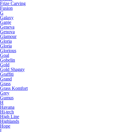
Frize Carving
Fusion
G
Galaxy
Ganje
Geneva
Genova
Glamour
Gloria
Gloria
Glorious
Goal
Gobelin
Gold
Gold Shaggy
Graffiti
Grand
Grass
Grass Komfort
Grey
Gumus
H
Havana
Hi-tech
High Line
Highlands
Hope
I