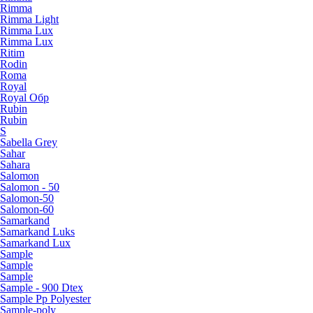
Rimma
Rimma Light
Rimma Lux
Rimma Lux
Ritim
Rodin
Roma
Royal
Royal Обр
Rubin
Rubin
S
Sabella Grey
Sahar
Sahara
Salomon
Salomon - 50
Salomon-50
Salomon-60
Samarkand
Samarkand Luks
Samarkand Lux
Sample
Sample
Sample
Sample - 900 Dtex
Sample Pp Polyester
Sample-poly