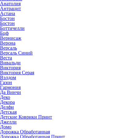
Анатолия
Антрацит
Астана
Бостон
Бостон
Боттичелли
Бцф
Вернисаж
Верона
Версаль
Версаль Синий
Веста
Вивальди
Виктория
Виктория Серая
Вэлдом
Газон
Гармония
Да Винчи
Деко
Декора
Делфи
Детская
Детские Коврики Принт
Джелли
Домо
Дорожка Обработанная
Дорожка Обработанная Принт