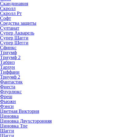
Скандинавия
Скролл
Скролл Рт
Софт
Средства защиты
Султанат
Супер Акварель
Супер Шагги
Супер Шегги
Сфинкс
Тpиумф
Тpиумф 2
Табриз
Тархун
Тиффани
Триумф 2
Фантастик
Фиеста
Флурлюкс
Фреш
Фьюжн
Фэнси
Цветная Виктория
Циновка
Циновка Двухсторонняя
Циновка Тпе
Шaгги
Шагги