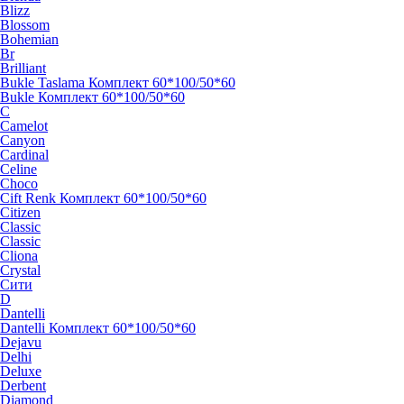
Blizz
Blossom
Bohemian
Br
Brilliant
Bukle Taslama Комплект 60*100/50*60
Bukle Комплект 60*100/50*60
C
Camelot
Canyon
Cardinal
Celine
Choco
Cift Renk Комплект 60*100/50*60
Citizen
Classic
Classic
Cliona
Crystal
Cити
D
Dantelli
Dantelli Комплект 60*100/50*60
Dejavu
Delhi
Deluxe
Derbent
Diamond