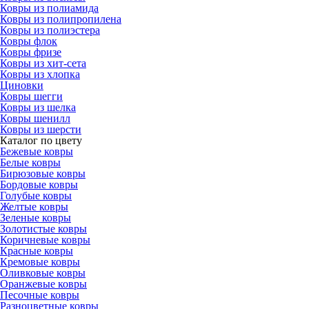
Ковры из полиамида
Ковры из полипропилена
Ковры из полиэстера
Ковры флок
Ковры фризе
Ковры из хит-сета
Ковры из хлопка
Циновки
Ковры шегги
Ковры из шелка
Ковры шенилл
Ковры из шерсти
Каталог по цвету
Бежевые ковры
Белые ковры
Бирюзовые ковры
Бордовые ковры
Голубые ковры
Желтые ковры
Зеленые ковры
Золотистые ковры
Коричневые ковры
Красные ковры
Кремовые ковры
Оливковые ковры
Оранжевые ковры
Песочные ковры
Разноцветные ковры