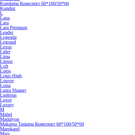
Kumlama Комплект 60*100/50*60
Kunduz
L
Lana
Lara
Lara Premium
Leader
Legenda
Legrand
Lexus
Lider
Lima
Lipsos
Loft
Lotos
Lotus High
Louvre
Luisa
Luiza Shaggy
Lustrous
Luxor
Luxury
M
Mabel
Madalyon
Makarna Taslama Комплект 60*100/50*60
Marokand
Mars