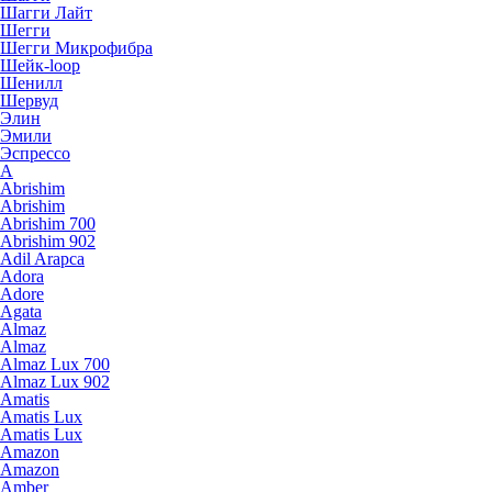
Шагги Лайт
Шегги
Шегги Микрофибра
Шейк-loop
Шенилл
Шервуд
Элин
Эмили
Эспрессо
A
Abrishim
Abrishim
Abrishim 700
Abrishim 902
Adil Arapca
Adora
Adore
Agata
Almaz
Almaz
Almaz Lux 700
Almaz Lux 902
Amatis
Amatis Lux
Amatis Lux
Amazon
Amazon
Amber