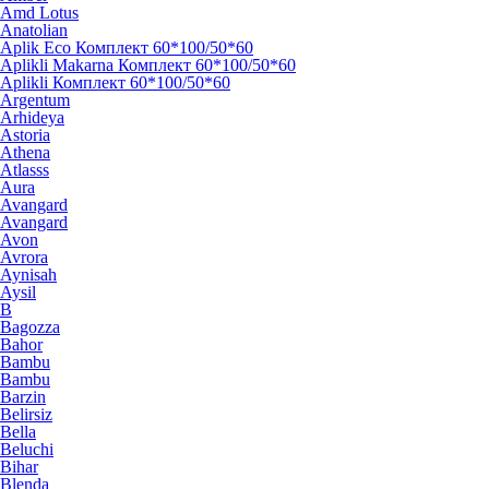
Amd Lotus
Anatolian
Aplik Eco Комплект 60*100/50*60
Aplikli Makarna Комплект 60*100/50*60
Aplikli Комплект 60*100/50*60
Argentum
Arhideya
Astoria
Athena
Atlasss
Aura
Avangard
Avangard
Avon
Avrora
Aynisah
Aysil
B
Bagozza
Bahor
Bambu
Bambu
Barzin
Belirsiz
Bella
Beluchi
Bihar
Blenda