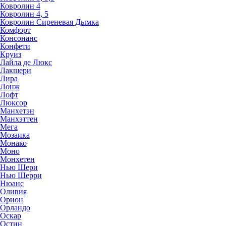
Ковролин 4
Ковролин 4, 5
Ковролин Сиреневая Дымка
Комфорт
Консонанс
Конфети
Круиз
Лайла де Люкс
Лакшери
Лира
Лонж
Лофт
Люксор
Манхетэн
Манхэттен
Мега
Мозаика
Монако
Моно
Монхетен
Нью Шери
Нью Шерри
Нюанс
Оливия
Орион
Орландо
Оскар
Остин