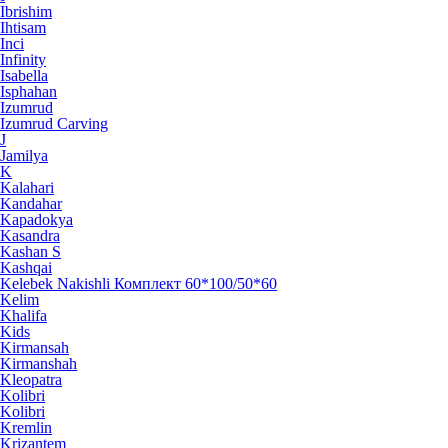
Ibrishim
Ihtisam
Inci
Infinity
Isabella
Isphahan
Izumrud
Izumrud Carving
J
Jamilya
K
Kalahari
Kandahar
Kapadokya
Kasandra
Kashan S
Kashqai
Kelebek Nakishli Комплект 60*100/50*60
Kelim
Khalifa
Kids
Kirmansah
Kirmanshah
Kleopatra
Kolibri
Kolibri
Kremlin
Krizantem