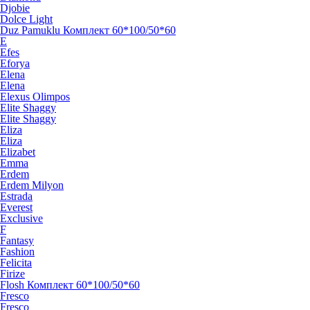
Djobie
Dolce Light
Duz Pamuklu Комплект 60*100/50*60
E
Efes
Eforya
Elena
Elena
Elexus Olimpos
Elite Shaggy
Elite Shaggy
Eliza
Eliza
Elizabet
Emma
Erdem
Erdem Milyon
Estrada
Everest
Exclusive
F
Fantasy
Fashion
Felicita
Firize
Flosh Комплект 60*100/50*60
Fresco
Fresco