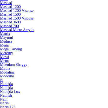
Mashad
Mashad 1200
Mashad 1200 Viscose
Mashad 1500
Mashad 1500 Viscose
Mashad 3600
Mashad 700
Mashad Micro Acrylic
Matrix
Mayumi
Medusa
Mega
Mega Carving
Mercury
Messi
Metro
Milenium Shaggy
Mirina
Modalina
Moderno
N
Nadejda
Nadejda
Nadejda Lux
Naghsh
Nain
Narin
Narin 125