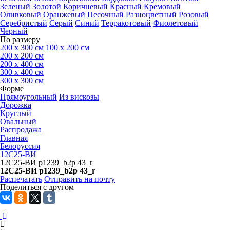
Зеленый
Золотой
Коричневый
Красный
Кремовый
Оливковый
Оранжевый
Песочный
Разноцветный
Розовый
Серебристый
Серый
Синий
Терракотовый
Фиолетовый
Черный
По размеру
200 х 300 см
100 х 200 см
200 x 200 см
200 x 400 см
300 x 400 см
300 x 300 см
Форме
Прямоугольный
Из вискозы
Дорожка
Круглый
Овальный
Распродажа
Главная
Белоруссия
12С25-ВИ
12С25-ВИ p1239_b2p 43_r
12С25-ВИ p1239_b2p 43_r
Распечатать
Отправить на почту
Поделиться с другом