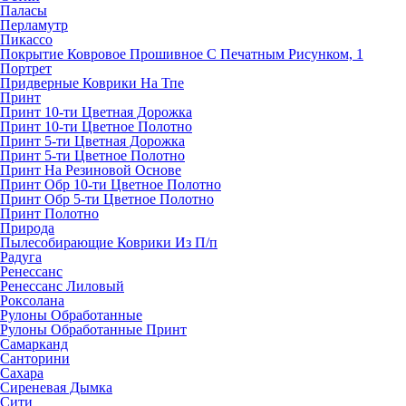
Паласы
Перламутр
Пикассо
Покрытие Ковровое Прошивное С Печатным Рисунком, 1
Портрет
Придверные Коврики На Тпе
Принт
Принт 10-ти Цветная Дорожка
Принт 10-ти Цветное Полотно
Принт 5-ти Цветная Дорожка
Принт 5-ти Цветное Полотно
Принт На Резиновой Основе
Принт Обр 10-ти Цветное Полотно
Принт Обр 5-ти Цветное Полотно
Принт Полотно
Природа
Пылесобирающие Коврики Из П/п
Радуга
Ренессанс
Ренессанс Лиловый
Роксолана
Рулоны Обработанные
Рулоны Обработанные Принт
Самарканд
Санторини
Сахара
Сиреневая Дымка
Сити