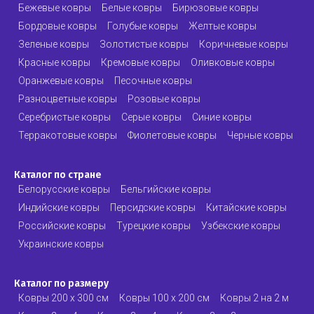
Бежевые ковры
Белые ковры
Бирюзовые ковры
Бордовые ковры
Голубые ковры
Желтые ковры
Зеленые ковры
Золотистые ковры
Коричневые ковры
Красные ковры
Кремовые ковры
Оливковые ковры
Оранжевые ковры
Песочные ковры
Разноцветные ковры
Розовые ковры
Серебристые ковры
Серые ковры
Синие ковры
Терракотовые ковры
Фиолетовые ковры
Черные ковры
Каталог по стране
Белорусские ковры
Бельгийские ковры
Индийские ковры
Персидские ковры
Китайские ковры
Российские ковры
Турецкие ковры
Узбекские ковры
Украинские ковры
Каталог по размеру
Ковры 200 х 300 см
Ковры 100 х 200 см
Ковры 2 на 2 м