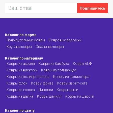
Подпишитесь
Каталог по форме
Прямоугольные ковры
Ковровые дорожки
Круглые ковры
Овальные ковры
Каталог по материалу
Ковры из акрила
Ковры из бамбука
Ковры БЦФ
Ковры из вискозы
Ковры из полиамида
Ковры из полипропилена
Ковры из полиэстера
Ковры флок
Ковры фризе
Ковры из хит-сета
Ковры из хлопка
Циновки
Ковры шегги
Ковры из шелка
Ковры шенилл
Ковры из шерсти
Каталог по цвету