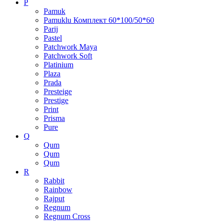
P
Pamuk
Pamuklu Комплект 60*100/50*60
Parij
Pastel
Patchwork Maya
Patchwork Soft
Platinium
Plaza
Prada
Presteige
Prestige
Print
Prisma
Pure
Q
Qum
Qum
Qum
R
Rabbit
Rainbow
Rajput
Regnum
Regnum Cross