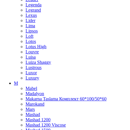
Legenda
Legrand
Lexus
Lider
Lima
Lipsos
Loft
Lotos
Lotus High
Louvre
Luisa
Luiza Shaggy
Lustrous
Luxor
Luxury
M
Mabel
Madalyon
Makarna Taslama Комплект 60*100/50*60
Marokand
Mars
Mashad
Mashad 1200
Mashad 1200 Viscose