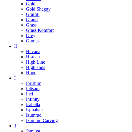
Gold
Gold Shaggy
Graffiti
Grand
Grass
Grass Komfort
Grey
Gumus
H
Havana
Hi-tech
High Line
Highlands
Hope
I
Ibrishim
Ihtisam
Inci
Infinity
Isabella
Isphahan
Izumrud
Izumrud Carving
J
Jamilya