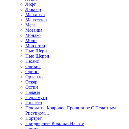
Лофт
Люксор
Манхетэн
Манхэттен
Мега
Мозаика
Монако
Моно
Монхетен
Нью Шери
Нью Шерри
Нюанс
Оливия
Орион
Орландо
Оскар
Остин
Паласы
Перламутр
Пикассо
Покрытие Ковровое Прошивное С Печатным
Рисунком, 1
Портрет
Придверные Коврики На Тпе
Принт