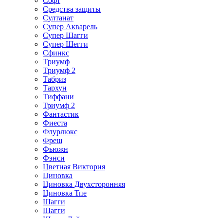
Софт
Средства защиты
Султанат
Супер Акварель
Супер Шагги
Супер Шегги
Сфинкс
Тpиумф
Тpиумф 2
Табриз
Тархун
Тиффани
Триумф 2
Фантастик
Фиеста
Флурлюкс
Фреш
Фьюжн
Фэнси
Цветная Виктория
Циновка
Циновка Двухсторонняя
Циновка Тпе
Шaгги
Шагги