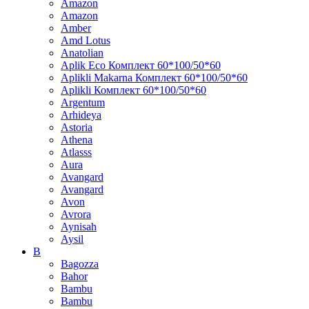
Amazon
Amazon
Amber
Amd Lotus
Anatolian
Aplik Eco Комплект 60*100/50*60
Aplikli Makarna Комплект 60*100/50*60
Aplikli Комплект 60*100/50*60
Argentum
Arhideya
Astoria
Athena
Atlasss
Aura
Avangard
Avangard
Avon
Avrora
Aynisah
Aysil
B
Bagozza
Bahor
Bambu
Bambu