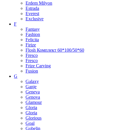
Erdem Milyon
Estrada
Everest
Exclusive
F
Fantasy
Fashion
Felicita
Firize
Flosh Комплект 60*100/50*60
Fresco
Fresco
Frize Carving
Fusion
G
Galaxy
Ganje
Geneva
Genova
Glamour
Gloria
Gloria
Glorious
Goal
Gobelin