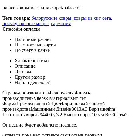
на все ковры магазина carpet-palace.ru
Теги товара:
белорусские ковры
,
ковры из хит-сета
,
прямоугольные ковры
,
гармония
Способы оплаты
Наличный расчет
Пластиковые карты
По счету в банке
Характеристики
Описание
Отзывы
Другой размер
Нашли дешевле?
Страна-производитель
Белоруссия
Фирма-
производитель
Vitebsk
Материал
Хит-сет
Форма
Прямоугольный
Цвет
Коричневый
Способ
производства
Машинный
Дизайн
3013A3
Вариация
hm
Плотность ворса
294400 у/м2
Высота ворса
10 мм
Вес
0 гр/м2
Описание будет добавлено позднее.
Отзывов пока нет, оставьте свой отзыв первым!