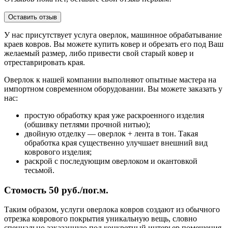
Оставить отзыв
У нас присутствует услуга оверлок, машинное обрабатывание
краев ковров. Вы можете купить ковер и обрезать его под Ваш
желаемый размер, либо привести свой старый ковер и
отреставрировать края.
Оверлок к нашей компании выполняют опытные мастера на
импортном современном оборудовании. Вы можете заказать у
нас:
простую обработку края уже раскроенного изделия
(обшивку петлями прочной нитью);
двойную отделку — оверлок + лента в тон. Такая
обработка края существенно улучшает внешний вид
коврового изделия;
раскрой с последующим оверлоком и окантовкой
тесьмой.
Стомость 50 руб./пог.м.
Таким образом, услуги оверлока ковров создают из обычного
отрезка коврового покрытия уникальную вещь, словно
специально заказанную под конкретный интерьер помещения.