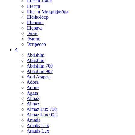
Шагги Лайт
Шегги
Шегги Микрофибра
Шейк-loop
Шенилл
Шервуд
Элин
Эмили
Эспрессо
A
Abrishim
Abrishim
Abrishim 700
Abrishim 902
Adil Arapca
Adora
Adore
Agata
Almaz
Almaz
Almaz Lux 700
Almaz Lux 902
Amatis
Amatis Lux
Amatis Lux