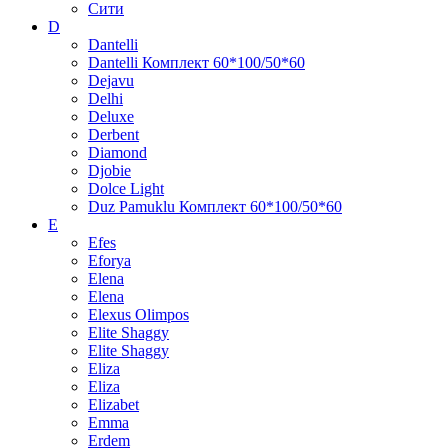
Cити
D
Dantelli
Dantelli Комплект 60*100/50*60
Dejavu
Delhi
Deluxe
Derbent
Diamond
Djobie
Dolce Light
Duz Pamuklu Комплект 60*100/50*60
E
Efes
Eforya
Elena
Elena
Elexus Olimpos
Elite Shaggy
Elite Shaggy
Eliza
Eliza
Elizabet
Emma
Erdem