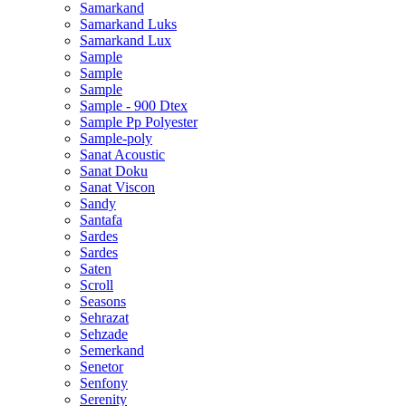
Samarkand
Samarkand Luks
Samarkand Lux
Sample
Sample
Sample
Sample - 900 Dtex
Sample Pp Polyester
Sample-poly
Sanat Acoustic
Sanat Doku
Sanat Viscon
Sandy
Santafa
Sardes
Sardes
Saten
Scroll
Seasons
Sehrazat
Sehzade
Semerkand
Senetor
Senfony
Serenity