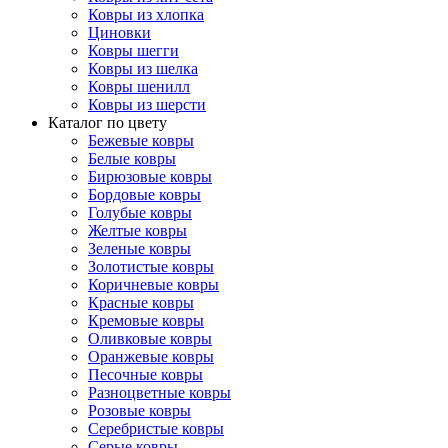
Ковры из хлопка
Циновки
Ковры шегги
Ковры из шелка
Ковры шенилл
Ковры из шерсти
Каталог по цвету
Бежевые ковры
Белые ковры
Бирюзовые ковры
Бордовые ковры
Голубые ковры
Желтые ковры
Зеленые ковры
Золотистые ковры
Коричневые ковры
Красные ковры
Кремовые ковры
Оливковые ковры
Оранжевые ковры
Песочные ковры
Разноцветные ковры
Розовые ковры
Серебристые ковры
Серые ковры