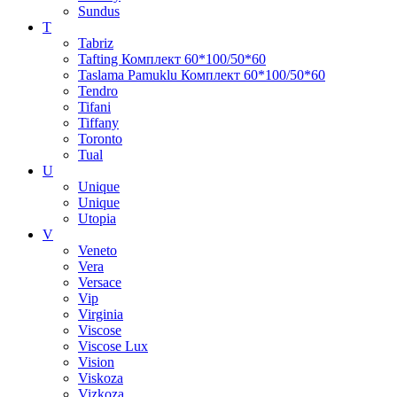
Sundus
T
Tabriz
Tafting Комплект 60*100/50*60
Taslama Pamuklu Комплект 60*100/50*60
Tendro
Tifani
Tiffany
Toronto
Tual
U
Unique
Unique
Utopia
V
Veneto
Vera
Versace
Vip
Virginia
Viscose
Viscose Lux
Vision
Viskoza
Vizkoza