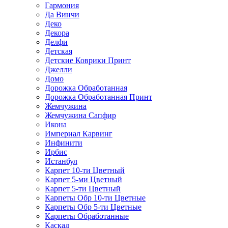
Гармония
Да Винчи
Деко
Декора
Делфи
Детская
Детские Коврики Принт
Джелли
Домо
Дорожка Обработанная
Дорожка Обработанная Принт
Жемчужина
Жемчужина Сапфир
Икона
Империал Карвинг
Инфинити
Ирбис
Истанбул
Карпет 10-ти Цветный
Карпет 5-ми Цветный
Карпет 5-ти Цветный
Карпеты Обр 10-ти Цветные
Карпеты Обр 5-ти Цветные
Карпеты Обработанные
Каскад