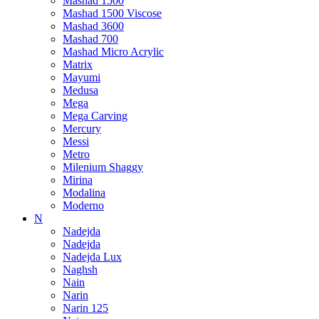
Mashad 1500
Mashad 1500 Viscose
Mashad 3600
Mashad 700
Mashad Micro Acrylic
Matrix
Mayumi
Medusa
Mega
Mega Carving
Mercury
Messi
Metro
Milenium Shaggy
Mirina
Modalina
Moderno
N
Nadejda
Nadejda
Nadejda Lux
Naghsh
Nain
Narin
Narin 125