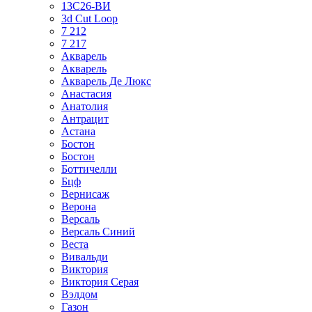
13С26-ВИ
3d Cut Loop
7 212
7 217
Акварель
Акварель
Акварель Де Люкс
Анастасия
Анатолия
Антрацит
Астана
Бостон
Бостон
Боттичелли
Бцф
Вернисаж
Верона
Версаль
Версаль Синий
Веста
Вивальди
Виктория
Виктория Серая
Вэлдом
Газон