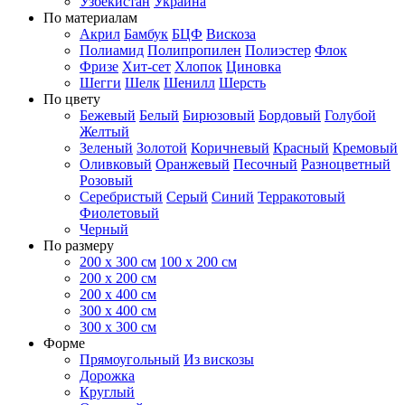
Узбекистан
Украина
По материалам
Акрил
Бамбук
БЦФ
Вискоза
Полиамид
Полипропилен
Полиэстер
Флок
Фризе
Хит-сет
Хлопок
Циновка
Шегги
Шелк
Шенилл
Шерсть
По цвету
Бежевый
Белый
Бирюзовый
Бордовый
Голубой
Желтый
Зеленый
Золотой
Коричневый
Красный
Кремовый
Оливковый
Оранжевый
Песочный
Разноцветный
Розовый
Серебристый
Серый
Синий
Терракотовый
Фиолетовый
Черный
По размеру
200 х 300 см
100 х 200 см
200 x 200 см
200 x 400 см
300 x 400 см
300 x 300 см
Форме
Прямоугольный
Из вискозы
Дорожка
Круглый