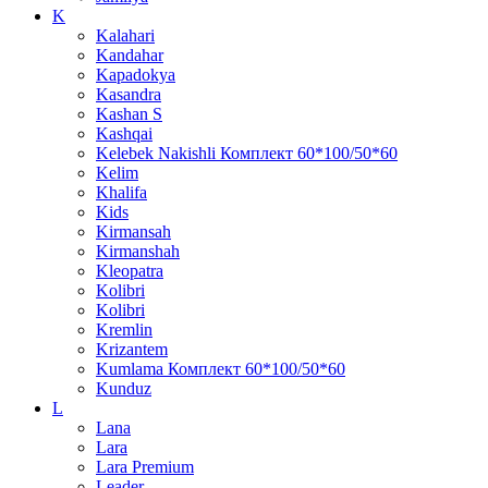
K
Kalahari
Kandahar
Kapadokya
Kasandra
Kashan S
Kashqai
Kelebek Nakishli Комплект 60*100/50*60
Kelim
Khalifa
Kids
Kirmansah
Kirmanshah
Kleopatra
Kolibri
Kolibri
Kremlin
Krizantem
Kumlama Комплект 60*100/50*60
Kunduz
L
Lana
Lara
Lara Premium
Leader