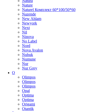
Natura
Nature
Naturel Комплект 60*100/50*60
Nazende
New Ahlam
Newyork
Next
Nil
Ninova
No Label
Nord
Nova Avalon
Nubuk
Numune
Nur
Nur Grey
O
Olimpos
Olimpos
Olimpos
Opal
Optima
Optima
Origami
Otantik