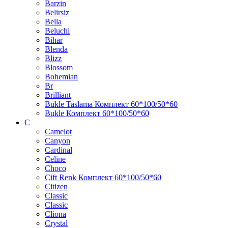
Barzin
Belirsiz
Bella
Beluchi
Bihar
Blenda
Blizz
Blossom
Bohemian
Br
Brilliant
Bukle Taslama Комплект 60*100/50*60
Bukle Комплект 60*100/50*60
C
Camelot
Canyon
Cardinal
Celine
Choco
Cift Renk Комплект 60*100/50*60
Citizen
Classic
Classic
Cliona
Crystal