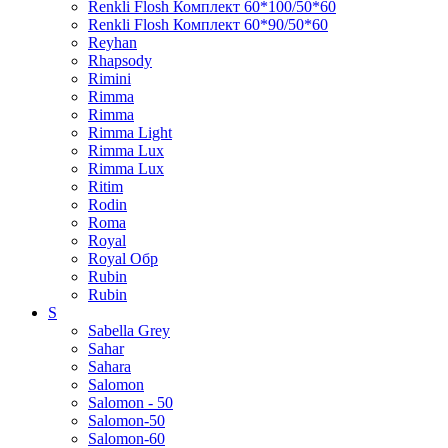
Renkli Flosh Комплект 60*100/50*60
Renkli Flosh Комплект 60*90/50*60
Reyhan
Rhapsody
Rimini
Rimma
Rimma
Rimma Light
Rimma Lux
Rimma Lux
Ritim
Rodin
Roma
Royal
Royal Обр
Rubin
Rubin
S
Sabella Grey
Sahar
Sahara
Salomon
Salomon - 50
Salomon-50
Salomon-60