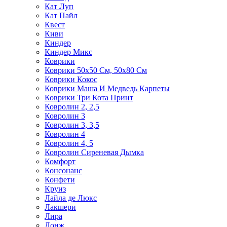
Кат Луп
Кат Пайл
Квест
Киви
Киндер
Киндер Микс
Коврики
Коврики 50х50 См, 50х80 См
Коврики Кокос
Коврики Маша И Медведь Карпеты
Коврики Три Кота Принт
Ковролин 2, 2,5
Ковролин 3
Ковролин 3, 3,5
Ковролин 4
Ковролин 4, 5
Ковролин Сиреневая Дымка
Комфорт
Консонанс
Конфети
Круиз
Лайла де Люкс
Лакшери
Лира
Лонж