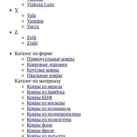
Vizkoza Luxe
Y
Yafa
Yasmina
Yucca
Z
Zefir
Zrabi
Каталог по форме
Прямоугольные ковры
Ковровые дорожки
Круглые ковры
Овальные ковры
Каталог по материалу
Ковры из акрила
Ковры из бамбука
Ковры БЦФ
Ковры из вискозы
Ковры из полиамида
Ковры из полипропилена
Ковры из полиэстера
Ковры флок
Ковры фризе
Ковры из хит-сета