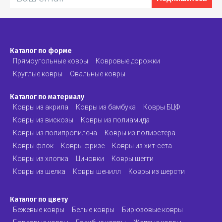
Каталог по форме
Прямоугольные ковры
Ковровые дорожки
Круглые ковры
Овальные ковры
Каталог по материалу
Ковры из акрила
Ковры из бамбука
Ковры БЦФ
Ковры из вискозы
Ковры из полиамида
Ковры из полипропилена
Ковры из полиэстера
Ковры флок
Ковры фризе
Ковры из хит-сета
Ковры из хлопка
Циновки
Ковры шегги
Ковры из шелка
Ковры шенилл
Ковры из шерсти
Каталог по цвету
Бежевые ковры
Белые ковры
Бирюзовые ковры