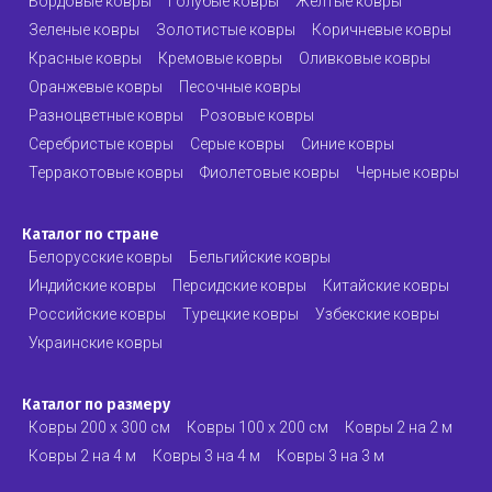
Бордовые ковры
Голубые ковры
Желтые ковры
Зеленые ковры
Золотистые ковры
Коричневые ковры
Красные ковры
Кремовые ковры
Оливковые ковры
Оранжевые ковры
Песочные ковры
Разноцветные ковры
Розовые ковры
Серебристые ковры
Серые ковры
Синие ковры
Терракотовые ковры
Фиолетовые ковры
Черные ковры
Каталог по стране
Белорусские ковры
Бельгийские ковры
Индийские ковры
Персидские ковры
Китайские ковры
Российские ковры
Турецкие ковры
Узбекские ковры
Украинские ковры
Каталог по размеру
Ковры 200 х 300 см
Ковры 100 х 200 см
Ковры 2 на 2 м
Ковры 2 на 4 м
Ковры 3 на 4 м
Ковры 3 на 3 м