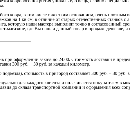
трезка коврового покрытия уникальную вещь, словно специальн
ра.
бого ковра, в том числе с жестким основанием, очень плотным 
жков на 1 кв.см, в отличие от старых отечественных станков с 3
ента, которую наши мастера выполнят точно в согласованный сро
нет-магазине, где Вы нашли данный товар в продаже дешевле, и 
ь при оформлении заказа до 24:00. Стоимость доставки в преде
вки 300 руб. + 30 руб. за каждый километр.
 подъезда), стоимость в пригород составляет 300 руб. + 30 руб. 
видуально для каждого клиента и оплачивается покупателем в мо
продавца до склада транспортной компании и оформления всех со