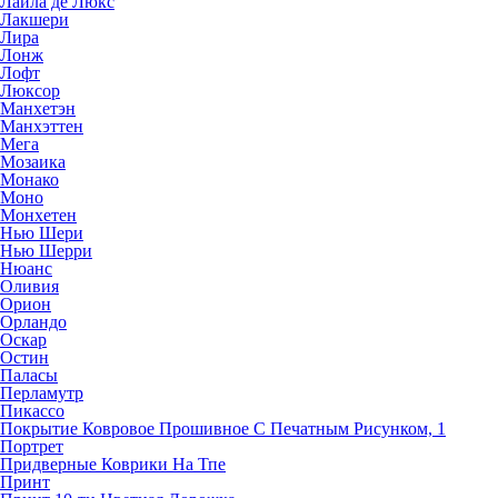
Лайла де Люкс
Лакшери
Лира
Лонж
Лофт
Люксор
Манхетэн
Манхэттен
Мега
Мозаика
Монако
Моно
Монхетен
Нью Шери
Нью Шерри
Нюанс
Оливия
Орион
Орландо
Оскар
Остин
Паласы
Перламутр
Пикассо
Покрытие Ковровое Прошивное С Печатным Рисунком, 1
Портрет
Придверные Коврики На Тпе
Принт