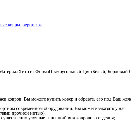
ные ковры
,
вернисаж
Материал
Хит-сет
Форма
Прямоугольный
Цвет
Белый, Бордовый
аев ковров. Вы можете купить ковер и обрезать его под Ваш жел
ртном современном оборудовании. Вы можете заказать у нас:
тлями прочной нитью);
я существенно улучшает внешний вид коврового изделия;