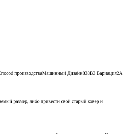
Способ производства
Машинный
Дизайн
838B3
Вариация
2A
аемый размер, либо привести свой старый ковер и