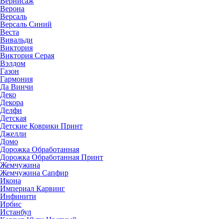
Вернисаж
Верона
Версаль
Версаль Синий
Веста
Вивальди
Виктория
Виктория Серая
Вэлдом
Газон
Гармония
Да Винчи
Деко
Декора
Делфи
Детская
Детские Коврики Принт
Джелли
Домо
Дорожка Обработанная
Дорожка Обработанная Принт
Жемчужина
Жемчужина Сапфир
Икона
Империал Карвинг
Инфинити
Ирбис
Истанбул