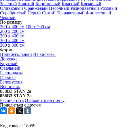
Зеленый
Золотой
Коричневый
Красный
Кремовый
Оливковый
Оранжевый
Песочный
Разноцветный
Розовый
Серебристый
Серый
Синий
Терракотовый
Фиолетовый
Черный
По размеру
200 х 300 см
100 х 200 см
200 x 200 см
200 x 400 см
300 x 400 см
300 x 300 см
Форме
Прямоугольный
Из вискозы
Дорожка
Круглый
Овальный
Распродажа
Главная
Белоруссия
Вернисаж
838B3 STAN 2a
838B3 STAN 2a
Распечатать
Отправить на почту
Поделиться с другом
Код товара:
18059