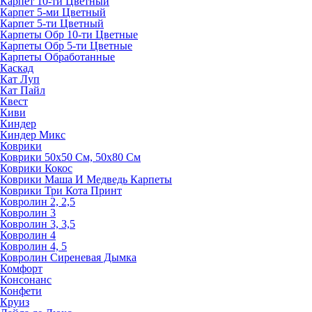
Карпет 10-ти Цветный
Карпет 5-ми Цветный
Карпет 5-ти Цветный
Карпеты Обр 10-ти Цветные
Карпеты Обр 5-ти Цветные
Карпеты Обработанные
Каскад
Кат Луп
Кат Пайл
Квест
Киви
Киндер
Киндер Микс
Коврики
Коврики 50х50 См, 50х80 См
Коврики Кокос
Коврики Маша И Медведь Карпеты
Коврики Три Кота Принт
Ковролин 2, 2,5
Ковролин 3
Ковролин 3, 3,5
Ковролин 4
Ковролин 4, 5
Ковролин Сиреневая Дымка
Комфорт
Консонанс
Конфети
Круиз