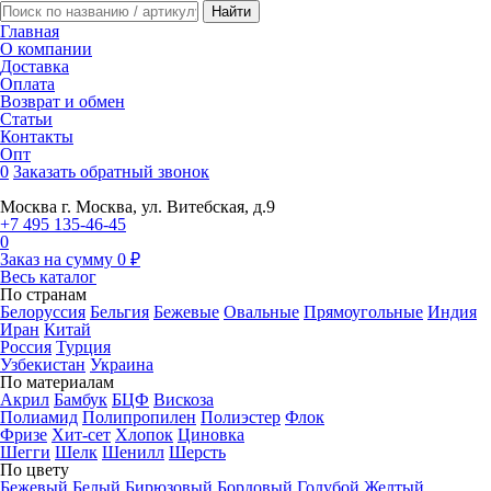
Главная
О компании
Доставка
Оплата
Возврат и обмен
Статьи
Контакты
Опт
0
Заказать обратный звонок
Москва
г. Москва, ул. Витебская, д.9
+7 495 135-46-45
0
Заказ на сумму
0
₽
Весь каталог
По странам
Белоруссия
Бельгия
Бежевые
Овальные
Прямоугольные
Индия
Иран
Китай
Россия
Турция
Узбекистан
Украина
По материалам
Акрил
Бамбук
БЦФ
Вискоза
Полиамид
Полипропилен
Полиэстер
Флок
Фризе
Хит-сет
Хлопок
Циновка
Шегги
Шелк
Шенилл
Шерсть
По цвету
Бежевый
Белый
Бирюзовый
Бордовый
Голубой
Желтый