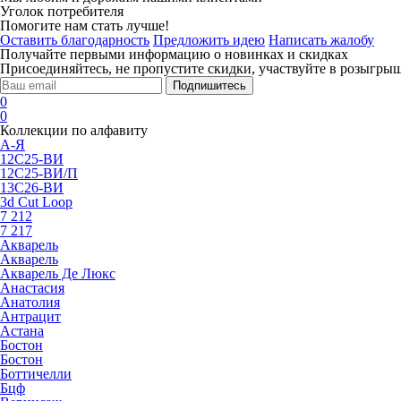
Уголок потребителя
Помогите нам стать лучше!
Оставить благодарность
Предложить идею
Написать жалобу
Получайте первыми информацию о новинках и скидках
Присоединяйтесь, не пропустите скидки, участвуйте в розыгрыш
Подпишитесь
0
0
Коллекции по алфавиту
А-Я
12С25-ВИ
12С25-ВИ/П
13С26-ВИ
3d Cut Loop
7 212
7 217
Акварель
Акварель
Акварель Де Люкс
Анастасия
Анатолия
Антрацит
Астана
Бостон
Бостон
Боттичелли
Бцф