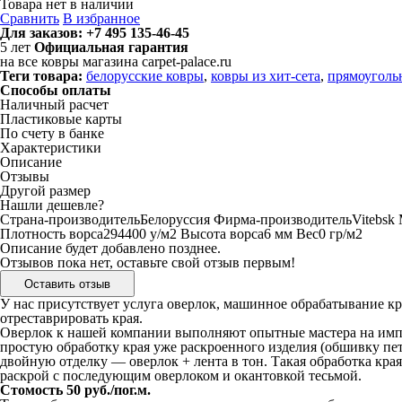
Товара нет в наличии
Сравнить
В избранное
Для заказов:
+7 495 135-46-45
5
лет
Официальная гарантия
на все ковры магазина carpet-palace.ru
Теги товара:
белорусские ковры
,
ковры из хит-сета
,
прямоуголь
Способы оплаты
Наличный расчет
Пластиковые карты
По счету в банке
Характеристики
Описание
Отзывы
Другой размер
Нашли дешевле?
Страна-производитель
Белоруссия
Фирма-производитель
Vitebsk
Плотность ворса
294400 у/м2
Высота ворса
6 мм
Вес
0 гр/м2
Описание будет добавлено позднее.
Отзывов пока нет, оставьте свой отзыв первым!
Оставить отзыв
У нас присутствует услуга оверлок, машинное обрабатывание кр
отреставрировать края.
Оверлок к нашей компании выполняют опытные мастера на импо
простую обработку края уже раскроенного изделия (обшивку пе
двойную отделку — оверлок + лента в тон. Такая обработка кра
раскрой с последующим оверлоком и окантовкой тесьмой.
Стомость 50 руб./пог.м.