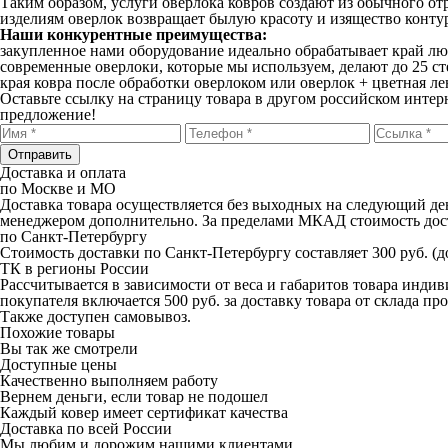
Таким образом, услуги оверлока ковров создают из обычного о
изделиям оверлок возвращает былую красоту и изящество конту
Наши конкурентные преимущества:
закупленное нами оборудование идеально обрабатывает край лю
современные оверлоки, которые мы используем, делают до 25 сте
края ковра после обработки оверлоком или оверлок + цветная л
Оставьте ссылку на страницу товара в другом российском интер
предложение!
Отправить
Доставка и оплата
по Москве и МО
Доставка товара осуществляется без выходных на следующий ден
менеджером дополнительно. За пределами МКАД стоимость доста
по Санкт-Петербургу
Стоимость доставки по Санкт-Петербургу составляет 300 руб. (до
ТК в регионы России
Рассчитывается в зависимости от веса и габаритов товара инди
покупателя включается 500 руб. за доставку товара от склада 
Также доступен самовывоз.
Похожие товары
Вы так же смотрели
Доступные цены
Качественно выполняем работу
Вернем деньги, если товар не подошел
Каждый ковер имеет сертификат качества
Доставка по всей России
Мы любим и дорожим нашими клиентами