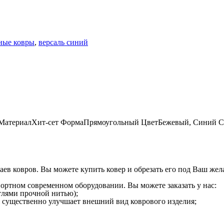
ные ковры
,
версаль синий
Материал
Хит-сет
Форма
Прямоугольный
Цвет
Бежевый, Синий
С
аев ковров. Вы можете купить ковер и обрезать его под Ваш жел
ртном современном оборудовании. Вы можете заказать у нас:
тлями прочной нитью);
я существенно улучшает внешний вид коврового изделия;