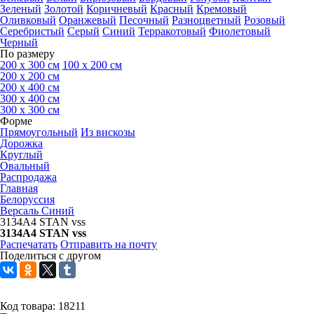
Зеленый
Золотой
Коричневый
Красный
Кремовый
Оливковый
Оранжевый
Песочный
Разноцветный
Розовый
Серебристый
Серый
Синий
Терракотовый
Фиолетовый
Черный
По размеру
200 х 300 см
100 х 200 см
200 x 200 см
200 x 400 см
300 x 400 см
300 x 300 см
Форме
Прямоугольный
Из вискозы
Дорожка
Круглый
Овальный
Распродажа
Главная
Белоруссия
Версаль Синий
3134A4 STAN vss
3134A4 STAN vss
Распечатать
Отправить на почту
Поделиться с другом
Код товара:
18211