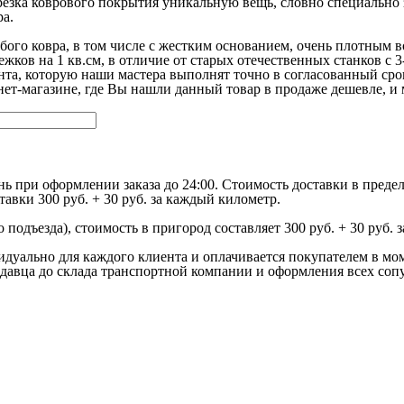
трезка коврового покрытия уникальную вещь, словно специальн
ра.
бого ковра, в том числе с жестким основанием, очень плотным 
жков на 1 кв.см, в отличие от старых отечественных станков с 3
ента, которую наши мастера выполнят точно в согласованный сро
нет-магазине, где Вы нашли данный товар в продаже дешевле, и 
ь при оформлении заказа до 24:00. Стоимость доставки в преде
вки 300 руб. + 30 руб. за каждый километр.
 подъезда), стоимость в пригород составляет 300 руб. + 30 руб. 
видуально для каждого клиента и оплачивается покупателем в мо
продавца до склада транспортной компании и оформления всех со