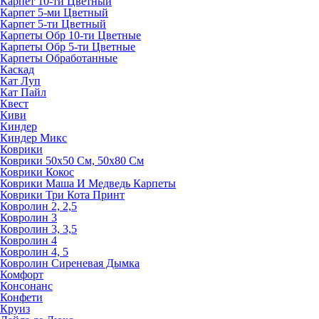
Карпет 10-ти Цветный
Карпет 5-ми Цветный
Карпет 5-ти Цветный
Карпеты Обр 10-ти Цветные
Карпеты Обр 5-ти Цветные
Карпеты Обработанные
Каскад
Кат Луп
Кат Пайл
Квест
Киви
Киндер
Киндер Микс
Коврики
Коврики 50х50 См, 50х80 См
Коврики Кокос
Коврики Маша И Медведь Карпеты
Коврики Три Кота Принт
Ковролин 2, 2,5
Ковролин 3
Ковролин 3, 3,5
Ковролин 4
Ковролин 4, 5
Ковролин Сиреневая Дымка
Комфорт
Консонанс
Конфети
Круиз