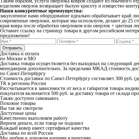
Таким образом, услуги оверлока ковров создают из обычного о
изделиям оверлок возвращает былую красоту и изящество конту
Наши конкурентные преимущества:
закупленное нами оборудование идеально обрабатывает край лю
современные оверлоки, которые мы используем, делают до 25 сте
края ковра после обработки оверлоком или оверлок + цветная л
Оставьте ссылку на страницу товара в другом российском интер
предложение!
Отправить
Доставка и оплата
по Москве и МО
Доставка товара осуществляется без выходных на следующий ден
менеджером дополнительно. За пределами МКАД стоимость доста
по Санкт-Петербургу
Стоимость доставки по Санкт-Петербургу составляет 300 руб. (до
ТК в регионы России
Рассчитывается в зависимости от веса и габаритов товара инди
покупателя включается 500 руб. за доставку товара от склада 
Также доступен самовывоз.
Похожие товары
Вы так же смотрели
Доступные цены
Качественно выполняем работу
Вернем деньги, если товар не подошел
Каждый ковер имеет сертификат качества
Доставка по всей России
Мы любим и дорожим нашими клиентами