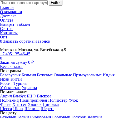
Главная
О компании
Доставка
Оплата
Возврат и обмен
Статьи
Контакты
Опт
0
Заказать обратный звонок
Москва
г. Москва, ул. Витебская, д.9
+7 495 135-46-45
0
Заказ на сумму
0
₽
Весь каталог
По странам
Белоруссия
Бельгия
Бежевые
Овальные
Прямоугольные
Индия
Иран
Китай
Россия
Турция
Узбекистан
Украина
По материалам
Акрил
Бамбук
БЦФ
Вискоза
Полиамид
Полипропилен
Полиэстер
Флок
Фризе
Хит-сет
Хлопок
Циновка
Шегги
Шелк
Шенилл
Шерсть
По цвету
Бежевый
Белый
Бирюзовый
Бордовый
Голубой
Желтый