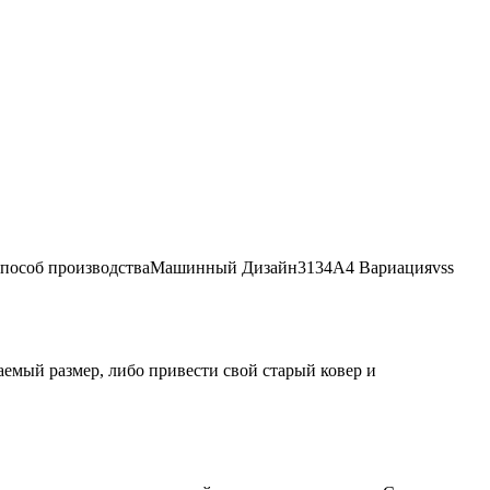
пособ производства
Машинный
Дизайн
3134A4
Вариация
vss
аемый размер, либо привести свой старый ковер и