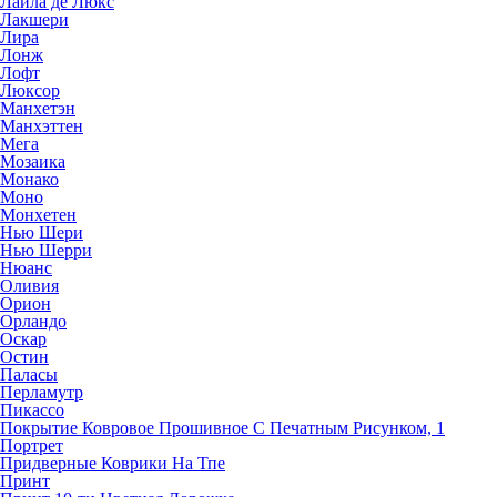
Лайла де Люкс
Лакшери
Лира
Лонж
Лофт
Люксор
Манхетэн
Манхэттен
Мега
Мозаика
Монако
Моно
Монхетен
Нью Шери
Нью Шерри
Нюанс
Оливия
Орион
Орландо
Оскар
Остин
Паласы
Перламутр
Пикассо
Покрытие Ковровое Прошивное С Печатным Рисунком, 1
Портрет
Придверные Коврики На Тпе
Принт