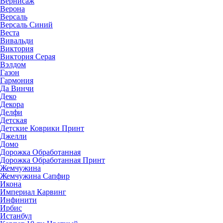
Вернисаж
Верона
Версаль
Версаль Синий
Веста
Вивальди
Виктория
Виктория Серая
Вэлдом
Газон
Гармония
Да Винчи
Деко
Декора
Делфи
Детская
Детские Коврики Принт
Джелли
Домо
Дорожка Обработанная
Дорожка Обработанная Принт
Жемчужина
Жемчужина Сапфир
Икона
Империал Карвинг
Инфинити
Ирбис
Истанбул