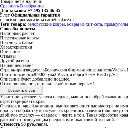
Товара нет в наличии
Сравнить
В избранное
Для заказов:
+7 495 135-46-45
5
лет
Официальная гарантия
на все ковры магазина carpet-palace.ru
Теги товара:
белорусские ковры
,
ковры из хит-сета
,
прямоуголь
Способы оплаты
Наличный расчет
Пластиковые карты
По счету в банке
Характеристики
Описание
Отзывы
Другой размер
Нашли дешевле?
Страна-производитель
Белоруссия
Фирма-производитель
Vitebsk
Плотность ворса
209000 у/м2
Высота ворса
10 мм
Вес
0 гр/м2
Описание будет добавлено позднее.
Отзывов пока нет, оставьте свой отзыв первым!
Оставить отзыв
У нас присутствует услуга оверлок, машинное обрабатывание кр
отреставрировать края.
Оверлок к нашей компании выполняют опытные мастера на импо
простую обработку края уже раскроенного изделия (обшивку пе
двойную отделку — оверлок + лента в тон. Такая обработка кра
раскрой с последующим оверлоком и окантовкой тесьмой.
Стомость 50 руб./пог.м.