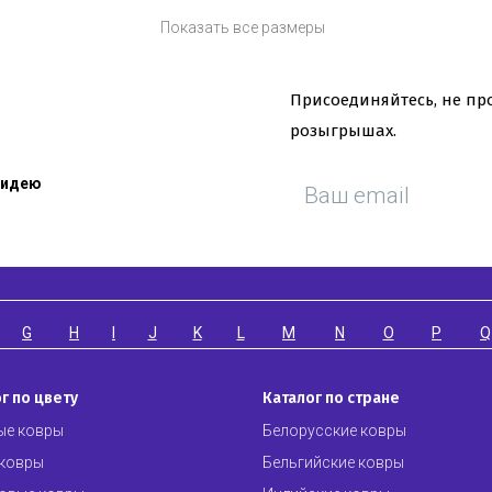
иентами
Получайте первым
Показать все размеры
скидках
Присоединяйтесь, не про
розыгрышах.
 идею
G
H
I
J
K
L
M
N
O
P
Q
г по цвету
Каталог по стране
ые ковры
Белорусские ковры
 ковры
Бельгийские ковры