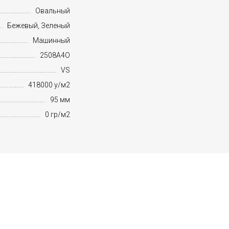
Овальный
Бежевый, Зеленый
Машинный
2508A4O
VS
418000 у/м2
95 мм
0 гр/м2