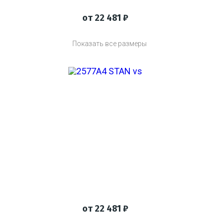
от 22 481 ₽
Показать все размеры
твенно
Вернем деньги, если
Каждый
няем работу
товар не подошел
сертиф
от 22 481 ₽