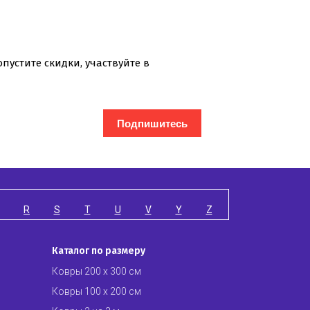
и информацию о новинках и
пустите скидки, участвуйте в
Подпишитесь
R
S
T
U
V
Y
Z
Каталог по размеру
Ковры 200 х 300 см
Ковры 100 х 200 см