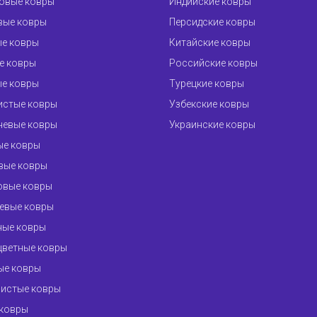
овые ковры
Индийские ковры
вые ковры
Персидские ковры
ые ковры
Китайские ковры
е ковры
Российские ковры
ые ковры
Турецкие ковры
истые ковры
Узбекские ковры
невые ковры
Украинские ковры
ые ковры
вые ковры
овые ковры
евые ковры
ные ковры
цветные ковры
ые ковры
ристые ковры
 ковры