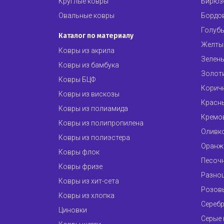
Круглые ковры
Бирюз
Овальные ковры
Бордо
Голуб
Каталог по материалу
Желты
Ковры из акрила
Зелен
Ковры из бамбука
Золот
Ковры БЦФ
Корич
Ковры из вискозы
Красн
Ковры из полиамида
Кремо
Ковры из полипропилена
Оливк
Ковры из полиэстера
Оранж
Ковры флок
Песоч
Ковры фризе
Разно
Ковры из хит-сета
Розов
Ковры из хлопка
Сереб
Циновки
Серые