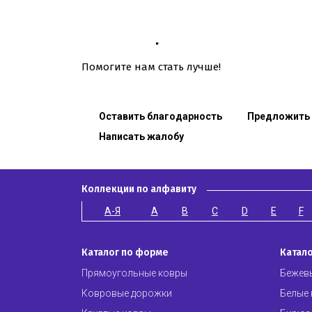
Мы любим и дорожим нашими кл
Уголок потребителя
Помогите нам стать лучше!
Оставить благодарность
Предложить
Написать жалобу
Коллекции по алфавиту
А-Я
A
B
C
D
E
F
Каталог по форме
Катало
Прямоугольные ковры
Бежев
Ковровые дорожки
Белые