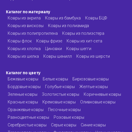
Каталог по материалу
Ковры из акрила
Ковры из бамбука
Ковры БЦФ
Ковры из вискозы
Ковры из полиамида
Ковры из полипропилена
Ковры из полиэстера
Ковры флок
Ковры фризе
Ковры из хит-сета
Ковры из хлопка
Циновки
Ковры шегги
Ковры из шелка
Ковры шенилл
Ковры из шерсти
Каталог по цвету
Бежевые ковры
Белые ковры
Бирюзовые ковры
Бордовые ковры
Голубые ковры
Желтые ковры
Зеленые ковры
Золотистые ковры
Коричневые ковры
Красные ковры
Кремовые ковры
Оливковые ковры
Оранжевые ковры
Песочные ковры
Разноцветные ковры
Розовые ковры
Серебристые ковры
Серые ковры
Синие ковры